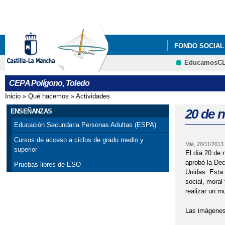
FONDO SOCIA
EducamosC
CEPA Polígono, Toledo
Inicio
»
Qué hacemos
»
Actividades
Se encuentra usted aquí
20 de n
ENSEÑANZAS
Educación Secundaria Personas Adultas (ESPA)
Cursos de acceso a ciclos de grado medio y
Mié, 20/11/2013
superior
El día 20 de 
aprobó la Dec
Pruebas libres de ESO
Unidas. Esta 
social, moral
realizar un m
Las imágenes 