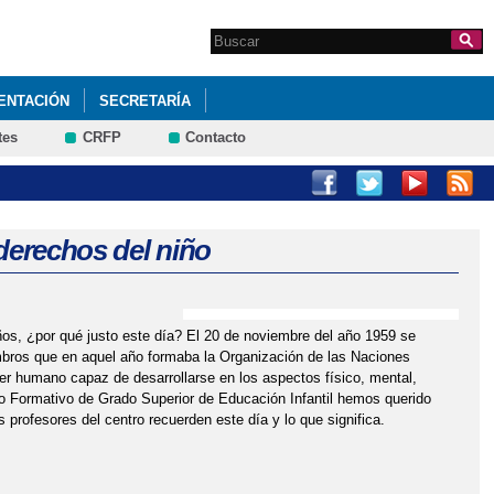
Search this site
Formulario de
búsqueda
ENTACIÓN
SECRETARÍA
tes
CRFP
Contacto
 derechos del niño
ños, ¿por qué justo este día? El 20 de noviembre del año 1959 se
embros que en aquel año formaba la Organización de las Naciones
r humano capaz de desarrollarse en los aspectos físico, mental,
iclo Formativo de Grado Superior de Educación Infantil hemos querido
profesores del centro recuerden este día y lo que significa.