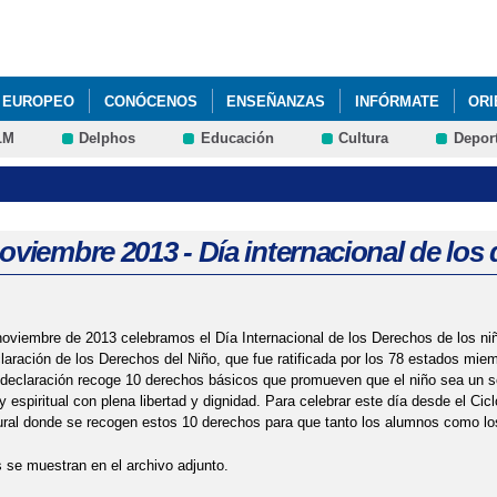
Pasar al
contenido
principal
L EUROPEO
CONÓCENOS
ENSEÑANZAS
INFÓRMATE
ORI
LM
Delphos
Educación
Cultura
Depor
oviembre 2013 - Día internacional de los
noviembre de 2013 celebramos el Día Internacional de los Derechos de los ni
laración de los Derechos del Niño, que fue ratificada por los 78 estados mi
declaración recoge 10 derechos básicos que promueven que el niño sea un se
 y espiritual con plena libertad y dignidad. Para celebrar este día desde el C
ural donde se recogen estos 10 derechos para que tanto los alumnos como los 
se muestran en el archivo adjunto.